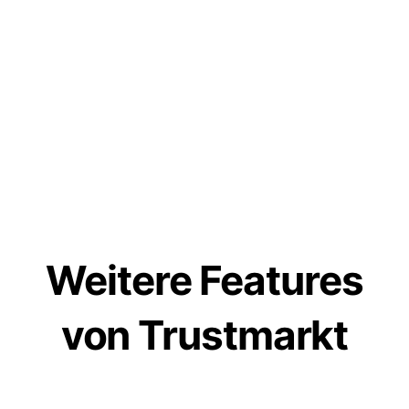
Automationen mit n8n, Zapier
oder eigenem Code bauen
Wöchentliche Mitarbeiter-
Reports automatisch
verschicken
Eigene Dashboards,
Scorecards und
Prämienlogiken umsetzen
Weitere Features
von Trustmarkt