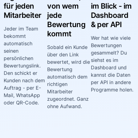
für jeden
von wem
im Blick - im
Mitarbeiter
jede
Dashboard
Bewertung
& per API
Jeder im Team
kommt
bekommt
Wer hat wie viele
automatisch
Bewertungen
Sobald ein Kunde
seinen
gesammelt? Du
über den Link
persönlichen
siehst es im
bewertet, wird die
Bewertungslink.
Dashboard und
Bewertung
Den schickt er
kannst die Daten
automatisch dem
Kunden nach dem
per API in andere
richtigen
Auftrag - per E-
Programme holen.
Mitarbeiter
Mail, WhatsApp
zugeordnet. Ganz
oder QR-Code.
ohne Aufwand.