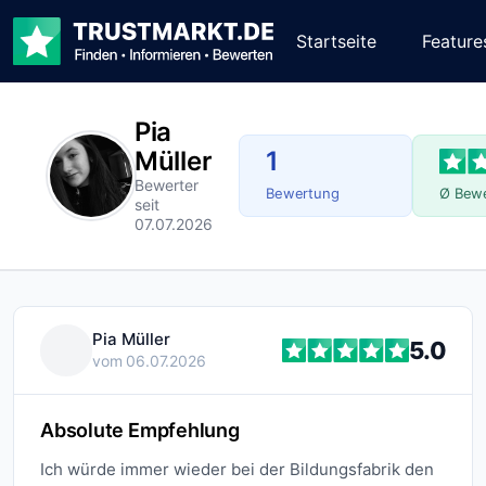
Startseite
Feature
Pia
Müller
1
Bewerter
Bewertung
Ø Bew
seit
07.07.2026
Pia Müller
5.0
vom 06.07.2026
Absolute Empfehlung
Ich würde immer wieder bei der Bildungsfabrik den