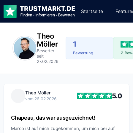
Startseite
Feature
Theo
Möller
1
Bewerter
Bewertung
Ø Bew
seit
27.02.2026
Theo Möller
5.0
vom 26.02.2026
Chapeau, das war ausgezeichnet!
Marco ist auf mich zugekommen, um mich bei auf